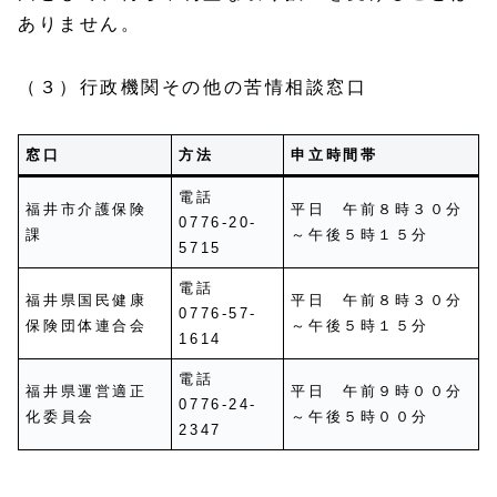
ありません。
（３）行政機関その他の苦情相談窓口
窓口
方法
申立時間帯
電話
福井市介護保険
平日 午前８時３０分
0776-20-
課
～午後５時１５分
5715
電話
福井県国民健康
平日 午前８時３０分
0776-57-
保険団体連合会
～午後５時１５分
1614
電話
福井県運営適正
平日 午前９時００分
0776-24-
化委員会
～午後５時００分
2347