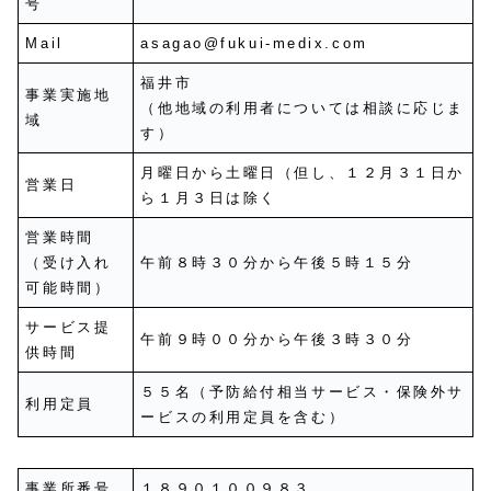
号
Mail
asagao@fukui-medix.com
福井市
事業実施地
（他地域の利用者については相談に応じま
域
す）
月曜日から土曜日（但し、１２月３１日か
営業日
ら１月３日は除く
営業時間
（受け入れ
午前８時３０分から午後５時１５分
可能時間）
サービス提
午前９時００分から午後３時３０分
供時間
５５名（予防給付相当サービス・保険外サ
利用定員
ービスの利用定員を含む）
事業所番号
１８９０１００９８３