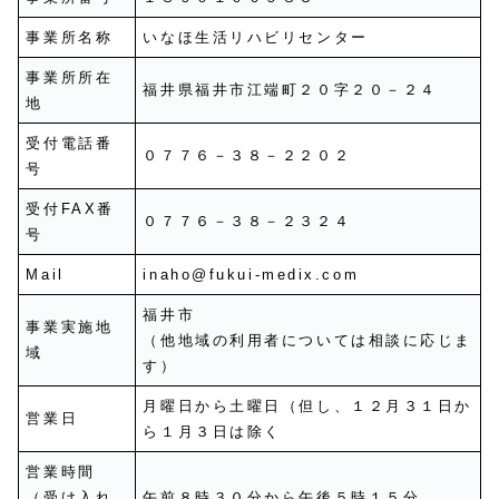
事業所名称
いなほ生活リハビリセンター
事業所所在
福井県福井市江端町２０字２０－２４
地
受付電話番
０７７６－３８－２２０２
号
受付FAX番
０７７６－３８－２３２４
号
Mail
inaho@fukui-medix.com
福井市
事業実施地
（他地域の利用者については相談に応じま
域
す）
月曜日から土曜日（但し、１２月３１日か
営業日
ら１月３日は除く
営業時間
（受け入れ
午前８時３０分から午後５時１５分