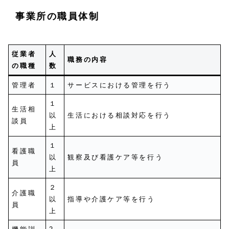
事業所の職員体制
従業者
人
職務の内容
の職種
数
管理者
１
サービスにおける管理を行う
１
生活相
以
生活における相談対応を行う
談員
上
１
看護職
以
観察及び看護ケア等を行う
員
上
２
介護職
以
指導や介護ケア等を行う
員
上